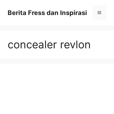
Skip
to
Berita Fress dan Inspirasi
Menu
content
concealer revlon