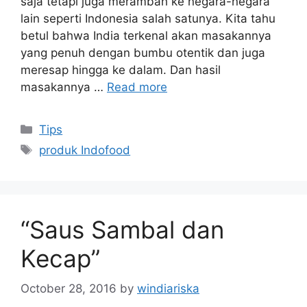
saja tetapi juga merambah ke negara-negara
lain seperti Indonesia salah satunya. Kita tahu
betul bahwa India terkenal akan masakannya
yang penuh dengan bumbu otentik dan juga
meresap hingga ke dalam. Dan hasil
masakannya …
Read more
Categories
Tips
Tags
produk Indofood
“Saus Sambal dan
Kecap”
October 28, 2016
by
windiariska