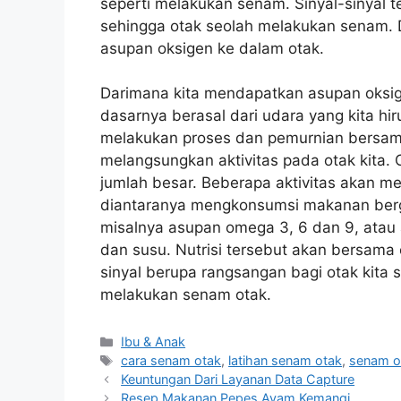
seperti melakukan senam. Sinyal-sinyal t
sehingga otak seolah melakukan senam. D
asupan oksigen ke dalam otak.
Darimana kita mendapatkan asupan oksige
dasarnya berasal dari udara yang kita hir
melakukan proses dan pemurnian bersama
melangsungkan aktivitas pada otak kita
jumlah besar. Beberapa aktivitas akan me
diantaranya mengkonsumsi makanan bergi
misalnya asupan omega 3, 6 dan 9, atau 
dan susu. Nutrisi tersebut akan bersama
sinyal berupa rangsangan bagi otak kita 
melakukan senam otak.
Categories
Ibu & Anak
Tags
cara senam otak
,
latihan senam otak
,
senam o
Keuntungan Dari Layanan Data Capture
Resep Makanan Pepes Ayam Kemangi