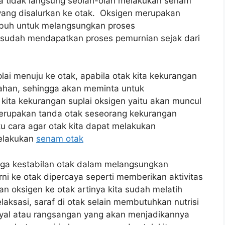
ra tidak langsung seolah-olah melakukan senam
 yang disalurkan ke otak. Oksigen merupakan
ubuh untuk melangsungkan proses
p sudah mendapatkan proses pemurnian sejak dari
lai menuju ke otak, apabila otak kita kekurangan
ahan, sehingga akan meminta untuk
k kita kekurangan suplai oksigen yaitu akan muncul
rupakan tanda otak seseorang kekurangan
u cara agar otak kita dapat melakukan
melakukan
senam otak
aga kestabilan otak dalam melangsungkan
ni ke otak dipercaya seperti memberikan aktivitas
n oksigen ke otak artinya kita sudah melatih
laksasi, saraf di otak selain membutuhkan nutrisi
yal atau rangsangan yang akan menjadikannya