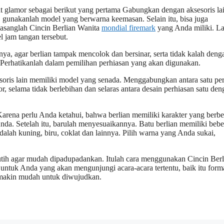
at glamor sebagai berikut yang pertama Gabungkan dengan aksesoris lai
 gunakanlah model yang berwarna keemasan. Selain itu, bisa juga
, pasanglah Cincin Berlian Wanita
mondial firemark
yang Anda miliki. La
 jam tangan tersebut.
, agar berlian tampak mencolok dan bersinar, serta tidak kalah deng
, Perhatikanlah dalam pemilihan perhiasan yang akan digunakan.
soris lain memiliki model yang senada. Menggabungkan antara satu pe
r, selama tidak berlebihan dan selaras antara desain perhiasan satu den
Karena perlu Anda ketahui, bahwa berlian memiliki karakter yang berb
Anda. Setelah itu, barulah menyesuaikannya. Batu berlian memiliki beb
dalah kuning, biru, coklat dan lainnya. Pilih warna yang Anda sukai,
 putih agar mudah dipadupadankan. Itulah cara menggunakan Cincin Berl
k untuk Anda yang akan mengunjungi acara-acara tertentu, baik itu form
emakin mudah untuk diwujudkan.