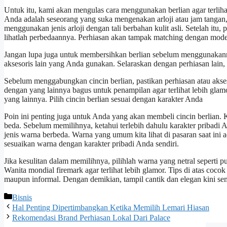
Untuk itu, kami akan mengulas cara menggunakan berlian agar terlih
Anda adalah seseorang yang suka mengenakan arloji atau jam tangan,
menggunakan jenis arloji dengan tali berbahan kulit asli. Setelah itu
lihatlah perbedaannya. Perhiasan akan tampak matching dengan model
Jangan lupa juga untuk membersihkan berlian sebelum menggunakannya
aksesoris lain yang Anda gunakan. Selaraskan dengan perhiasan lain
Sebelum menggabungkan cincin berlian, pastikan perhiasan atau akse
dengan yang lainnya bagus untuk penampilan agar terlihat lebih glamo
yang lainnya. Pilih cincin berlian sesuai dengan karakter Anda
Poin ini penting juga untuk Anda yang akan membeli cincin berlian. 
beda. Sebelum memilihnya, ketahui terlebih dahulu karakter pribadi 
jenis warna berbeda. Warna yang umum kita lihat di pasaran saat ini a
sesuaikan warna dengan karakter pribadi Anda sendiri.
Jika kesulitan dalam memilihnya, pilihlah warna yang netral seperti
Wanita mondial firemark agar terlihat lebih glamor. Tips di atas coco
maupun informal. Dengan demikian, tampil cantik dan elegan kini s
Categories
Bisnis
Hal Penting Dipertimbangkan Ketika Memilih Lemari Hiasan
Rekomendasi Brand Perhiasan Lokal Dari Palace