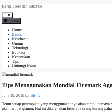
Skip
Berita Fress dan Inspirasi
to
content
Menu
Menu
Home
Bisnis
Kesehatan
Umum
Teknologi
Edukasi
Kecantikan
Tips
Hubungi Kami
Tips Menggunakan Mondial Firemark Aga
June 19, 2019
by
Bisnis
Tentu setiap perempuan yang menggunakannya akan tampil percaya di
akan terlihat glamor. Hal ini dikarenakan beberapa orang kurang p