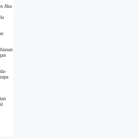
n Jika
lu
an
rhiasan
gan
eda-
erapa
ian
al