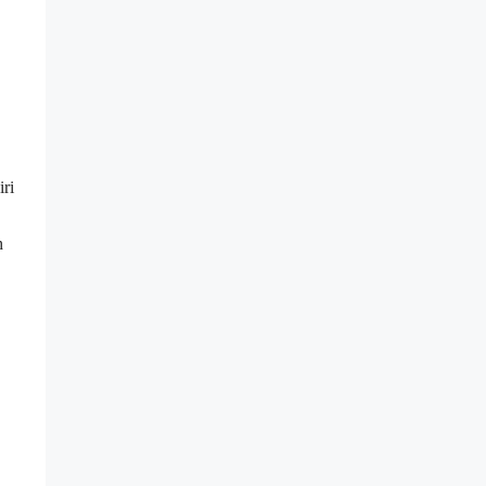
iri
h