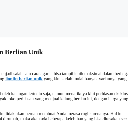
n Berlian Unik
njadi salah satu cara agar ia bisa tampil lebih maksimal dalam berbag
ung
liontin berlian unik
yang kini sudah mulai banyak variannya yang 
ki oleh kalangan tertentu saja, namun menariknya kini perhiasan eksklusi
nyak toko perhiasan yang menjual kalung berlian ini, dengan harga yan
n ini tidak akan pernah membuat Anda merasa rugi karenanya. Hal ini
ini dirumah, maka akan ada beberapa kelebihan yang bisa dirasakan sec