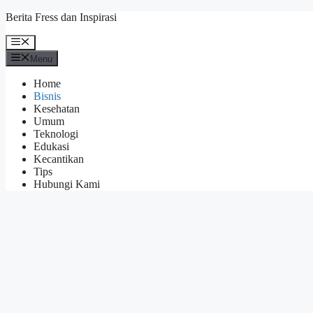
Skip
Berita Fress dan Inspirasi
to
content
Menu
Menu
Home
Bisnis
Kesehatan
Umum
Teknologi
Edukasi
Kecantikan
Tips
Hubungi Kami