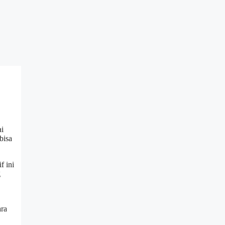
ai
bisa
f ini
g
ara