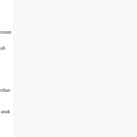
urunan
ali
rlian
i anak