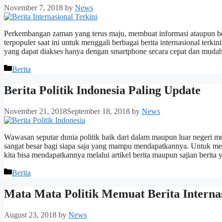
November 7, 2018
by
News
Perkembangan zaman yang terus maju, membuat informasi ataupun ber
terpopuler saat ini untuk menggali berbagai berita internasional terkin
yang dapat diakses hanya dengan smartphone secara cepat dan muda
Categories
Berita
Berita Politik Indonesia Paling Update
November 21, 2018
September 18, 2018
by
News
Wawasan seputar dunia politik baik dari dalam maupun luar negeri m
sangat besar bagi siapa saja yang mampu mendapatkannya. Untuk me
kita bisa mendapatkannya melalui artikel berita maupun sajian berita
Categories
Berita
Mata Mata Politik Memuat Berita Interna
August 23, 2018
by
News