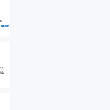
ta
 more
ang
tik