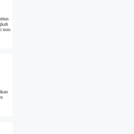
titas
ngkah
i non-
ikan
an