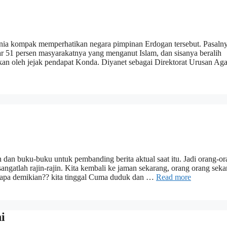
dunia kompak memperhatikan negara pimpinan Erdogan tersebut. Pasaln
tar 51 persen masyarakatnya yang menganut Islam, dan sisanya beralih
kukan oleh jejak pendapat Konda. Diyanet sebagai Direktorat Urusan 
n dan buku-buku untuk pembanding berita aktual saat itu. Jadi orang-o
sangatlah rajin-rajin. Kita kembali ke jaman sekarang, orang orang sek
engapa demikian?? kita tinggal Cuma duduk dan …
Read more
i