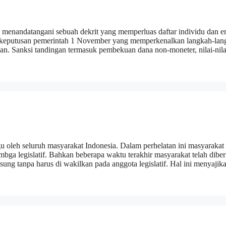
enandatangani sebuah dekrit yang memperluas daftar individu dan en
dari keputusan pemerintah 1 November yang memperkenalkan langkah-la
n. Sanksi tandingan termasuk pembekuan dana non-moneter, nilai-nila
 oleh seluruh masyarakat Indonesia. Dalam perhelatan ini masyarakat
bga legislatif. Bahkan beberapa waktu terakhir masyarakat telah diber
ung tanpa harus di wakilkan pada anggota legislatif. Hal ini menyajik