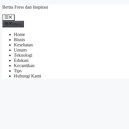
Skip
Berita Fress dan Inspirasi
to
content
Menu
Menu
Home
Bisnis
Kesehatan
Umum
Teknologi
Edukasi
Kecantikan
Tips
Hubungi Kami