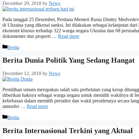
December 29, 2018
by
News
Pada tanggal 25 Desember, Perdana Menteri Rusia Dmitry Medvedev m
di Ukraina yang dikenai sanksi. Ini dilakukan sebagai kelanjutan 
ekonomi khusus terhadap 322 warga negara Ukraina dan 68 perusahaa
dokumenter dan properti …
Read more
Categories
Berita
Berita Dunia Politik Yang Sedang Hangat
December 12, 2018
by
News
Pemilihan umum merupakan salah satu perhelatan yang kerap ditunggu
diberikan haknya sebagai warga negara untuk memilih wakilnya di lem
kebebasan dalam memilih presiden dan wakil presidennya secara langs
atmosfer …
Read more
Categories
Berita
Berita Internasional Terkini yang Aktual