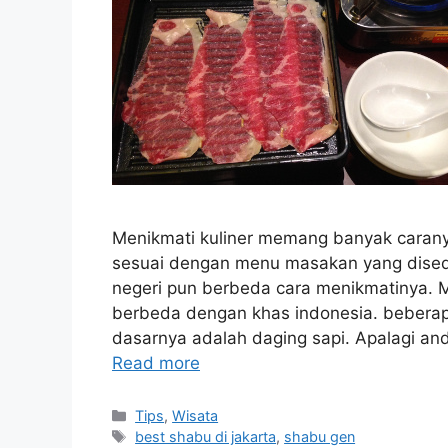
Menikmati kuliner memang banyak cara
sesuai dengan menu masakan yang dised
negeri pun berbeda cara menikmatinya. 
berbeda dengan khas indonesia. bebera
dasarnya adalah daging sapi. Apalagi a
Read more
Categories
Tips
,
Wisata
Tags
best shabu di jakarta
,
shabu gen