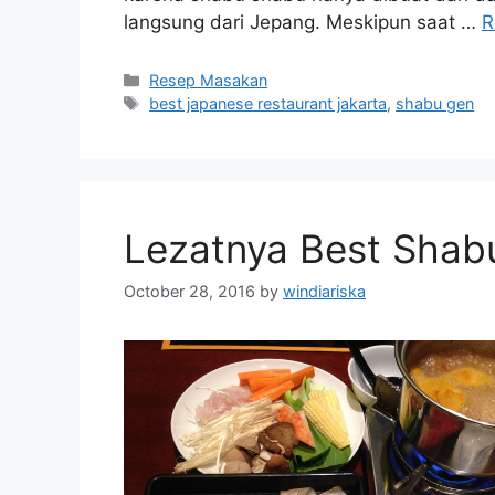
langsung dari Jepang. Meskipun saat …
R
Categories
Resep Masakan
Tags
best japanese restaurant jakarta
,
shabu gen
Lezatnya Best Shabu
October 28, 2016
by
windiariska