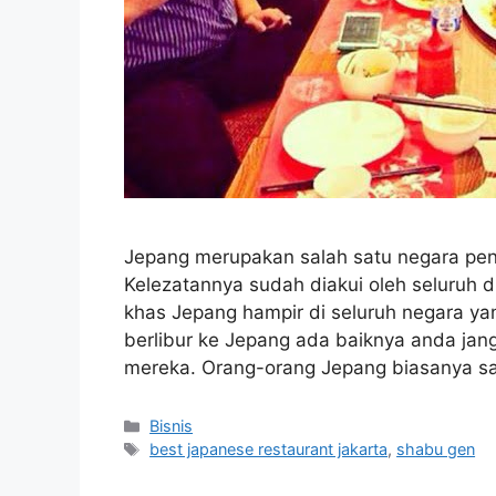
Jepang merupakan salah satu negara pe
Kelezatannya sudah diakui oleh seluruh
khas Jepang hampir di seluruh negara ya
berlibur ke Jepang ada baiknya anda j
mereka. Orang-orang Jepang biasanya s
Categories
Bisnis
Tags
best japanese restaurant jakarta
,
shabu gen