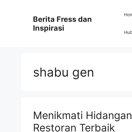
Skip
to
Ho
Berita Fress dan
content
Inspirasi
Hub
shabu gen
Menikmati Hidangan
Restoran Terbaik